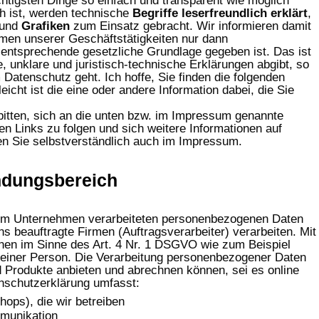
htigsten Dinge so einfach und transparent wie möglich
ch ist, werden technische
Begriffe leserfreundlich erklärt
,
 und
Grafiken
zum Einsatz gebracht. Wir informieren damit
hmen unserer Geschäftstätigkeiten nur dann
entsprechende gesetzliche Grundlage gegeben ist. Das ist
 unklare und juristisch-technische Erklärungen abgibt, so
 Datenschutz geht. Ich hoffe, Sie finden die folgenden
eicht ist die eine oder andere Information dabei, die Sie
itten, sich an die unten bzw. im Impressum genannte
n Links zu folgen und sich weitere Informationen auf
en Sie selbstverständlich auch im Impressum.
dungsbereich
ns im Unternehmen verarbeiteten personenbezogenen Daten
s beauftragte Firmen (Auftragsverarbeiter) verarbeiten. Mit
en im Sinne des Art. 4 Nr. 1 DSGVO wie zum Beispiel
 einer Person. Die Verarbeitung personenbezogener Daten
d Produkte anbieten und abrechnen können, sei es online
nschutzerklärung umfasst:
shops), die wir betreiben
mmunikation