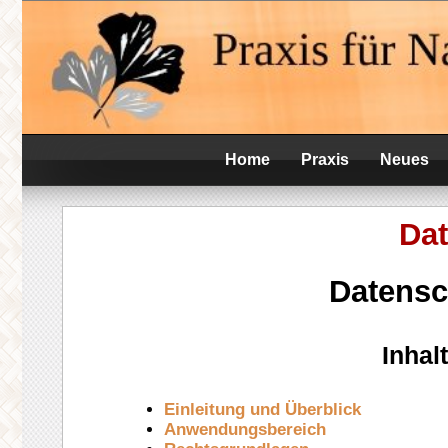
Skip
Praxis für Naturheilkunde
to
Heilpraktikerin V
content
Home
Praxis
Neues
Da
Datensc
Inhal
Einleitung und Überblick
Anwendungsbereich