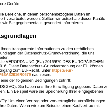
ere Geräte
alle Bereiche, in denen personenbezogene Daten im
rt verarbeitet werden. Sollten wir außerhalb dieser Kanäle
 wir Sie gegebenenfalls gesondert informieren.
tsgrundlagen
 Ihnen transparente Informationen zu den rechtlichen
rundlagen der Datenschutz-Grundverordnung, die uns
iten.
s auf die VERORDNUNG (EU) 2016/679 DES EUROPÄISCHEN
6. Diese Datenschutz-Grundverordnung der EU können
m Zugang zum EU-Recht, unter
https://eur-
lex%3A32016R0679
nachlesen.
eine der folgenden Bedingungen zutrifft:
 a DSGVO): Sie haben uns Ihre Einwilligung gegeben, Daten z
n. Ein Beispiel wäre die Speicherung Ihrer eingegebenen
GVO): Um einen Vertrag oder vorvertragliche Verpflichtungen
 Ihre Daten. Wenn wir zum Beispiel einen Kaufvertrag mit