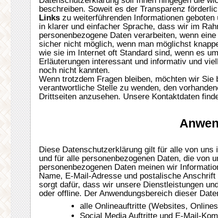
Datenschutzerklärung soll Ihnen hingegen die wic
beschreiben. Soweit es der Transparenz förderli
Links
zu weiterführenden Informationen geboten
in klarer und einfacher Sprache, dass wir im Ra
personenbezogene Daten verarbeiten, wenn eine 
sicher nicht möglich, wenn man möglichst knappe,
wie sie im Internet oft Standard sind, wenn es um
Erläuterungen interessant und informativ und viell
noch nicht kannten.
Wenn trotzdem Fragen bleiben, möchten wir Sie b
verantwortliche Stelle zu wenden, den vorhandene
Drittseiten anzusehen. Unsere Kontaktdaten find
Anwen
Diese Datenschutzerklärung gilt für alle von u
und für alle personenbezogenen Daten, die von un
personenbezogenen Daten meinen wir Information
Name, E-Mail-Adresse und postalische Anschrift
sorgt dafür, dass wir unsere Dienstleistungen un
oder offline. Der Anwendungsbereich dieser Date
alle Onlineauftritte (Websites, Online
Social Media Auftritte und E-Mail-Ko