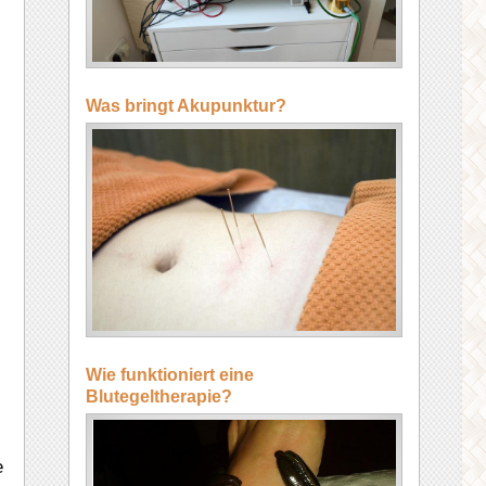
Was bringt Akupunktur?
Wie funktioniert eine
Blutegeltherapie?
e