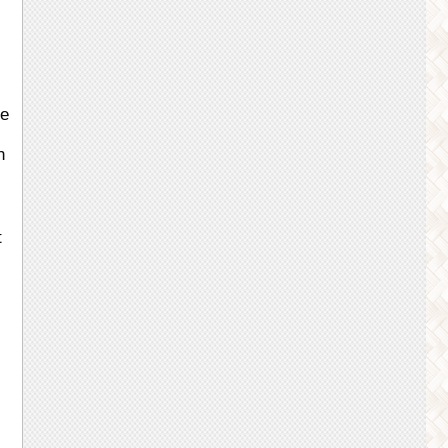
re
h
t