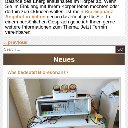
Balance des Energiehaushaltes im Körper ab. Wenn
Sie im Einklang mit Ihrem Körper leben möchten oder
dorthin zurückfinden wollen, ist mein
Bioresonanz-
Angebot in Velten
genau das Richtige für Sie. In
einem persönlichen Gespräch gebe ich Ihnen gerne
weitere Informationen zum Thema. Jetzt Termin
vereinbaren.
←
previous
S
e
Neues
a
r
c
Was bedeutet Bioresonanz?
h