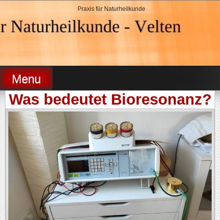
Skip
Praxis für Naturheilkunde
to
content
Heilpraktikerin Velten
Menu
Was bedeutet Bioresonanz?