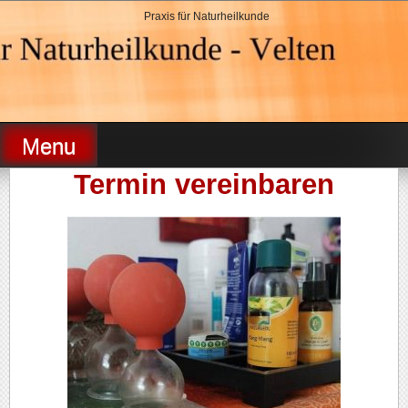
Skip
Praxis für Naturheilkunde
to
content
Heilpraktikerin Velten
Menu
Termin vereinbaren