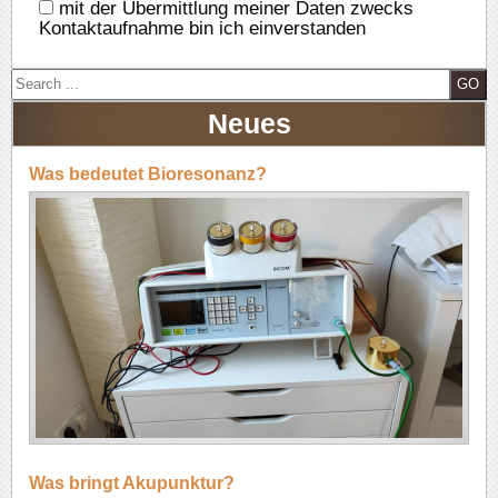
mit der Übermittlung meiner Daten zwecks
Kontaktaufnahme bin ich einverstanden
S
e
Neues
a
r
c
Was bedeutet Bioresonanz?
h
Was bringt Akupunktur?