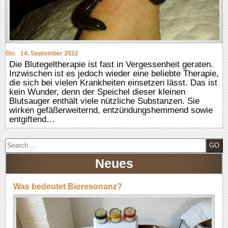
On:
14. September 2022
Die Blutegeltherapie ist fast in Vergessenheit geraten.
Inzwischen ist es jedoch wieder eine beliebte Therapie,
die sich bei vielen Krankheiten einsetzen lässt. Das ist
kein Wunder, denn der Speichel dieser kleinen
Blutsauger enthält viele nützliche Substanzen. Sie
wirken gefäßerweiternd, entzündungshemmend sowie
entgiftend…
S
e
Neues
a
r
c
Was bedeutet Bioresonanz?
h