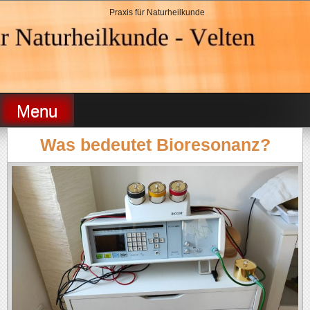
Skip
Praxis für Naturheilkunde
to
content
Heilpraktikerin Velten
Menu
Was bedeutet Bioresonanz?
Neues