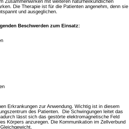
 Im Zusammenwirken mit weiteren naturheilkundlichen
ärken. Die Therapie ist für die Patienten angenehm, denn sie
ntspannt und ausgeglichen.
lgenden Beschwerden zum Einsatz:
en
en
en Erkrankungen zur Anwendung. Wichtig ist in diesem
gungszentrum des Patienten. Die Schwingungen leitet das
Dadurch lässt sich das gestörte elektromagnetische Feld
e des Körpers anzuregen. Die Kommunikation im Zellverbund
 Gleichgewicht.