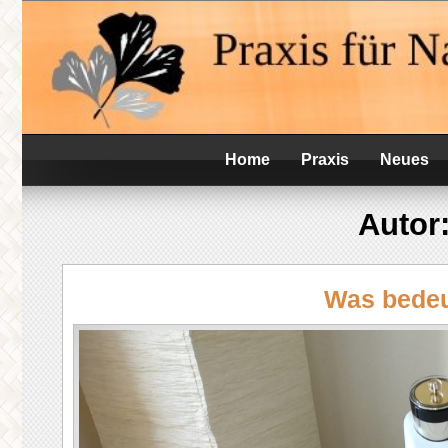
Skip
Praxis für Naturheilkunde
to
Heilpraktikerin V
content
Home
Praxis
Neues
Autor
Was bedeu