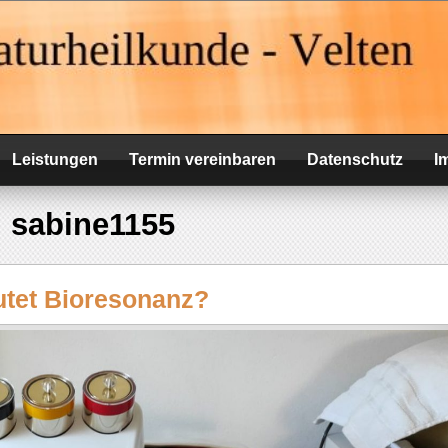
elten
Leistungen
Termin vereinbaren
Datenschutz
I
:
sabine1155
tet Bioresonanz?