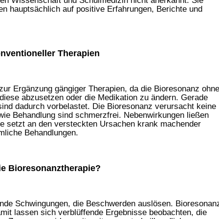
den Wissenschaft und Schulmedizin nicht anerkannt. Sie
n hauptsächlich auf positive Erfahrungen, Berichte und
nventioneller Therapien
 zur Ergänzung gängiger Therapien, da die Bioresonanz ohn
diese abzusetzen oder die Medikation zu ändern. Gerade
ind dadurch vorbelastet. Die Bioresonanz verursacht keine
wie Behandlung sind schmerzfrei. Nebenwirkungen ließen
pie setzt an den versteckten Ursachen krank machender
mliche Behandlungen.
die Bioresonanztherapie?
ende Schwingungen, die Beschwerden auslösen. Bioresonan
mit lassen sich verblüffende Ergebnisse beobachten, die